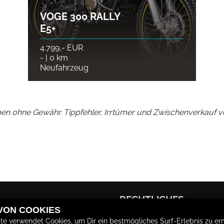
VOGE 300 RALLY
E5+
4.799,- EUR
- | 0 km
Neufahrzeug
en ohne Gewähr. Tippfehler, Irrtümer und Zwischenverkauf v
RECHTLICHES
 VON COOKIES
te verwendet Cookies, um Dir ein bestmögliches Surf-Erlebnis zu er
AGB