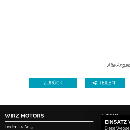
Alle Angab
ZURÜCK
TEILEN
WIRZ MOTORS
LINKS
EINSATZ
Lindenstraße 5
Unternehmen
Diese Websei