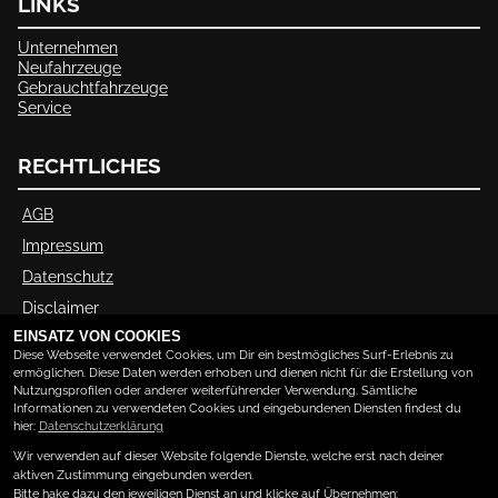
LINKS
Unternehmen
Neufahrzeuge
Gebrauchtfahrzeuge
Service
RECHTLICHES
AGB
Impressum
Datenschutz
Disclaimer
EINSATZ VON COOKIES
Barrierefreiheit
Diese Webseite verwendet Cookies, um Dir ein bestmögliches Surf-Erlebnis zu
ermöglichen. Diese Daten werden erhoben und dienen nicht für die Erstellung von
Nutzungsprofilen oder anderer weiterführender Verwendung. Sämtliche
ÖFFNUNGSZEITEN
Informationen zu verwendeten Cookies und eingebundenen Diensten findest du
hier:
Datenschutzerklärung
Wir verwenden auf dieser Website folgende Dienste, welche erst nach deiner
Montag:
14:00 - 18:00
aktiven Zustimmung eingebunden werden.
Dienstag:
09:00 - 12:00 und 14:00 - 18:00
Bitte hake dazu den jeweiligen Dienst an und klicke auf Übernehmen: